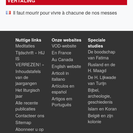
VERTALING
Il faut mourir pour vivre à chacune de nos messes
Nuttige links
Onze websites
Speciale
Meditaties
VOD-website
studies
De boodschap
Tijdschrift « HIJ
En France
van Fatima
IS
Au Canada
VERREZEN ! »
Rusland en de
English website
H. Maagd
Inhoudstafels
Articoli in
van de
De H. Lijkwade
italiano
jaargangen
van Turijn
Artículos en
Het liturgisch
Bijbel,
español
jaar
archeologie,
Artigos em
geschiedenis
Alle recente
Português
publicaties
Islam en Koran
Contacteer ons
België en zijn
kolonie
Sitemap
Abonneer u op