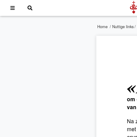
Home
/
Nuttige links
/
«
om 
van
Na z
met 
erva