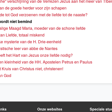
che” verschijning van de Verrezen Jezus aan het meer van Tibe
van de goede herder voor zijn schapen
fde tot God verzoenen met de liefde tot de naaste?
wordt niet bemind
lige Maagd Maria, moeder van de schone liefde
an Liefde, totaal miskend
jke mysterie van de H. Drie-eenheid
stische leer van abbe de Nantes
ft het Hart van Jezus onze liefde nodig?
en kleinheid van de HH. Apostelen Petrus en Paulus
 Kruis van Christus niet, christenen!
an God
inks
Onze websites
Speciale stu