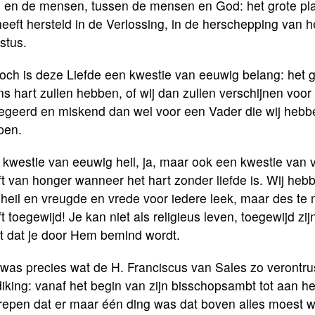
 en de mensen, tussen de mensen en God: het grote pla
heeft hersteld in de Verlossing, in de herschepping van
stus.
och is deze Liefde een kwestie van eeuwig belang: het g
ns hart zullen hebben, of wij dan zullen verschijnen voo
egeerd en miskend dan wel voor een Vader die wij hebben
pen.
 kwestie van eeuwig heil, ja, maar ook een kwestie van 
ft van honger wanneer het hart zonder liefde is. Wij he
heil en vreugde en vrede voor iedere leek, maar des te
t toegewijd! Je kan niet als religieus leven, toegewijd zij
t dat je door Hem bemind wordt.
was precies wat de H. Franciscus van Sales zo verontrus
iking: vanaf het begin van zijn bisschopsambt tot aan het
epen dat er maar één ding was dat boven alles moest wor