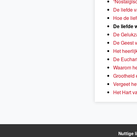
“Nostalgis
De liefde 
Hoe de lie
De liefde 
De Gelukza
De Geest v
Het heerli
De Euchari
Waarom hee
Grootheid 
Vergeet het
Het Hart v
Nuttige l