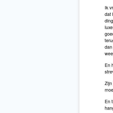
Ik v
dat
din
luxe
goe
teru
dan 
wee
En h
stre
Zijn
moe
En t
hang