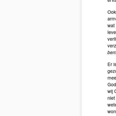
Ook
arme
wat 
leve
verl
verz
bem
Er i
gezo
mee
God 
wij
niet
wet
wond