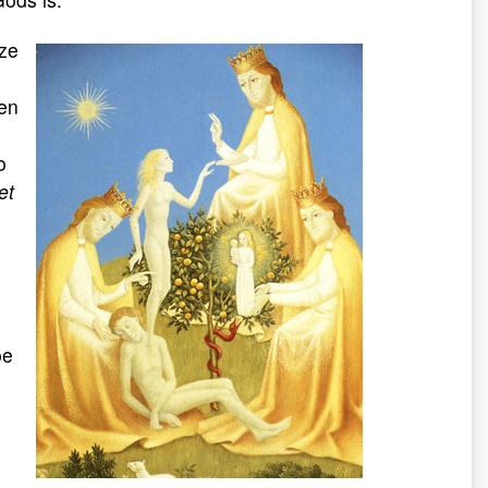
eze
een
o
et
oe
n