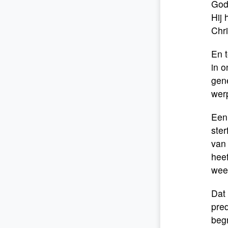
God
Hij 
Chri
En t
in o
gen
wer
Een
ster
van 
heef
wee
Dat 
pred
begr