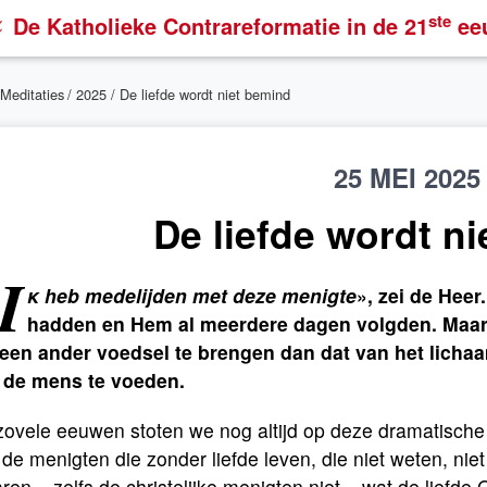
ste
De Katholieke Contrareformatie
in de 21
ee
Meditaties
/
2025
/ De liefde wordt niet bemind
25 MEI 2025
De liefde wordt n
I
k
heb medelijden met deze menigte
»
, zei de Heer
hadden en Hem al meerdere dagen volgden. Maar
een ander voedsel te brengen dan dat van het lichaa
 de mens te voeden.
ovele eeuwen stoten we nog altijd op deze dramatische 
de menigten die zonder liefde leven, die niet weten, nie
ren – zelfs de christelijke menigten niet – wat de liefde 