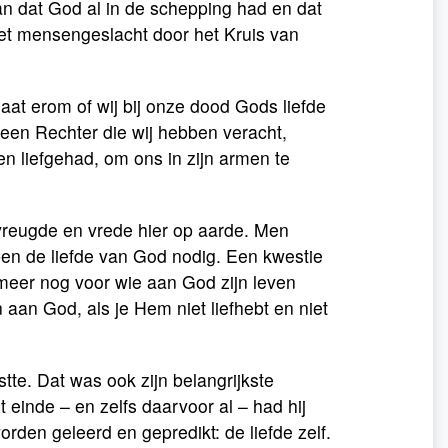
n dat God al in de schepping had en dat
 het mensengeslacht door het Kruis van
aat erom of wij bij onze dood Gods liefde
r een Rechter die wij hebben veracht,
 liefgehad, om ons in zijn armen te
vreugde en vrede hier op aarde. Men
bben de liefde van God nodig. Een kwestie
 meer nog voor wie aan God zijn leven
n aan God, als je Hem niet liefhebt en niet
tte. Dat was ook zijn belangrijkste
 einde – en zelfs daarvoor al – had hij
den geleerd en gepredikt: de liefde zelf.