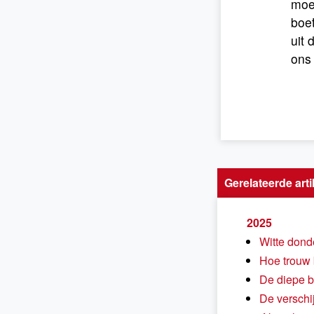
moet
boet
uit 
ons 
Gerelateerde arti
2025
Witte dond
Hoe trouw 
De diepe b
De verschi