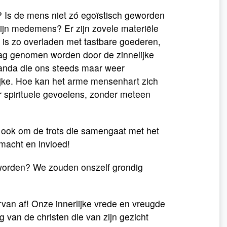
? Is de mens niet zó egoïstisch geworden
ijn medemens? Er zijn zovele materiële
is zo overladen met tastbare goederen,
slag genomen worden door de zinnelijke
nda die ons steeds maar weer
lijke. Hoe kan het arme mensenhart zich
r spirituele gevoelens, zonder meteen
at ook om de trots die samengaat met het
 macht en invloed!
d geworden? We zouden onszelf grondig
rvan af! Onze innerlijke vrede en vreugde
 van de christen die van zijn gezicht