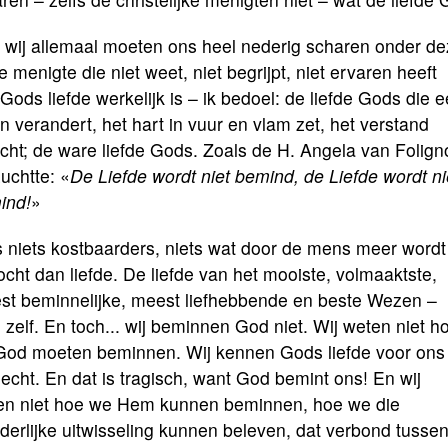
 wij allemaal moeten ons heel nederig scharen onder d
 menigte die niet weet, niet begrijpt, niet ervaren heeft
Gods liefde werkelijk is – ik bedoel: de liefde Gods die 
n verandert, het hart in vuur en vlam zet, het verstand
icht; de ware liefde Gods. Zoals de H. Angela van Folign
uchtte: «
De Liefde wordt niet bemind, de Liefde wordt ni
ind!
»
s niets kostbaarders, niets wat door de mens meer wordt
cht dan liefde. De liefde van het mooiste, volmaaktste,
st beminnelijke, meest liefhebbende en beste Wezen –
zelf. En toch... wij beminnen God niet. Wij weten niet h
 God moeten beminnen. Wij kennen Gods liefde voor ons
 echt. En dat is tragisch, want God bemint ons! En wij
en niet hoe we Hem kunnen beminnen, hoe we die
erlijke uitwisseling kunnen beleven, dat verbond tusse