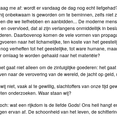
raag me af: wordt er vandaag de dag nog echt liefgehad
 hij onbekwaam is geworden om te beminnen, zelfs niet z
gen die we liefhebben en aanbidden... De moderne mens 
 en overvloed, dat al zijn verlangens onmiddellijk in be
deren. Daarbovenop komen de vele vormen van propaga
gvoeren naar het lichamelijke, ten koste van het geeste
nog verheffen tot het geestelijke, tot ware humane, maa
r omlaag te worden gehaald naar het materiële?
et gaat niet alleen om de zintuiglijke goederen: het ga
ven naar de verovering van de wereld, de jacht op geld,
 wij niet, vaak al te gewillig, slachtoffers van onze tij
ten onderzoeken. Waar staan wij?
och: wat een rijkdom is de liefde Gods! Ons heil hangt e
en ervan af. De schoonheid van het leven, de schittering